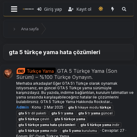
Giriş yap
Kayıt ol
Ana sayfa
gta 5 türkçe yama hata çözümleri
GTA 5 Türkçe Yama (Son
Türkçe Yama
Sürüm) – %100 Türkçe Oynayın.
Merhaba arkadaşlar! Eğer GTA 5'i Türkçe olarak oynamak
istiyorsanız, en güncel GTA 5 Türkçe yama sürümüyle
karşınızdayız. Bu yazıda, indirme bağlantıları, kurulum talimatları ve
yama sırasında karşılaşabileceğiniz hatalar ile çözümlerini
bulabilirsiniz. GTA 5 Türkçe Yama Hakkında Rockstar...
Admin
Konu
2 Mar 2025
gta
5
hikaye modu
türkçe
gta
5
tr dil paketi
gta
5
tr
yama
gta
5
tr
yama
güncel
gta
5
türkçe
çeviri
gta
5
türkçe
yama
gta
5
türkçe
yama
hata
çözümleri
gta
5
türkçe
yama
indir
Cevaplar: 27
gta
5
türkçe
yama
i̇ndir
gta
5
yama
kurulumu
Forum:
PC Oyun Türkçe Yama