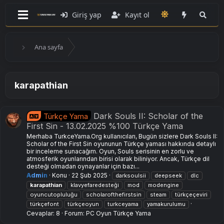
Giriş yap
Kayıt ol
Ana sayfa
karapathian
Dark Souls II: Scholar of the
Türkçe Yama
First Sin - 13.02.2025 %100 Türkçe Yama
Merhaba TurkceYama.Org kullanıcıları, Bugün sizlere Dark Souls II:
Scholar of the First Sin oyununun Türkçe yaması hakkında detaylı
bir inceleme sunacağım. Oyun, Souls serisinin en zorlu ve
atmosferik oyunlarından birisi olarak biliniyor. Ancak, Türkçe dil
desteği olmadan oynayanlar için bazı...
Admin
Konu
22 Şub 2025
darksoulsii
deepseek
dlc
karapathian
klavyefaredesteği
mod
modengine
oyuncutopluluğu
scholarofthefirstsin
steam
türkçeçeviri
türkçefont
türkçeoyun
turkceyama
yamakurulumu
Cevaplar: 8
Forum:
PC Oyun Türkçe Yama