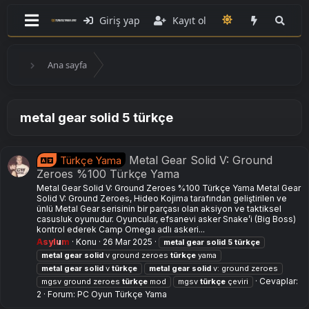
Giriş yap
Kayıt ol
Ana sayfa
metal gear solid 5 türkçe
Metal Gear Solid V: Ground
Türkçe Yama
Zeroes %100 Türkçe Yama
Metal Gear Solid V: Ground Zeroes %100 Türkçe Yama Metal Gear
Solid V: Ground Zeroes, Hideo Kojima tarafından geliştirilen ve
ünlü Metal Gear serisinin bir parçası olan aksiyon ve taktiksel
casusluk oyunudur. Oyuncular, efsanevi asker Snake’i (Big Boss)
kontrol ederek Camp Omega adlı askeri...
Asylum
Konu
26 Mar 2025
metal
gear
solid
5
türkçe
metal
gear
solid
v ground zeroes
türkçe
yama
metal
gear
solid
v
türkçe
metal
gear
solid
v: ground zeroes
Cevaplar:
mgsv ground zeroes
türkçe
mod
mgsv
türkçe
çeviri
2
Forum:
PC Oyun Türkçe Yama