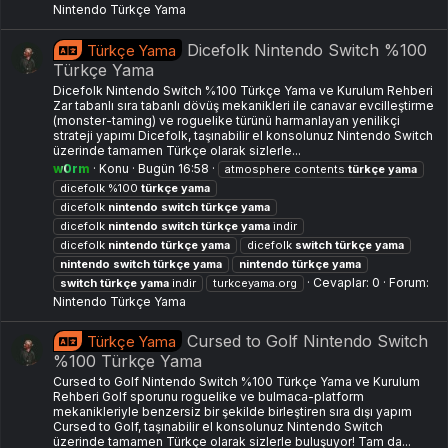
Nintendo Türkçe Yama
Dicefolk Nintendo Switch %100
Türkçe Yama
Türkçe Yama
Dicefolk Nintendo Switch %100 Türkçe Yama ve Kurulum Rehberi
Zar tabanlı sıra tabanlı dövüş mekanikleri ile canavar evcilleştirme
(monster-taming) ve roguelike türünü harmanlayan yenilikçi
strateji yapımı Dicefolk, taşınabilir el konsolunuz Nintendo Switch
üzerinde tamamen Türkçe olarak sizlerle...
w0rm
Konu
Bugün 16:58
atmosphere contents
türkçe
yama
dicefolk %100
türkçe
yama
dicefolk
nintendo
switch
türkçe
yama
dicefolk
nintendo
switch
türkçe
yama
i̇ndir
dicefolk
nintendo
türkçe
yama
dicefolk
switch
türkçe
yama
nintendo
switch
türkçe
yama
nintendo
türkçe
yama
Cevaplar: 0
Forum:
switch
türkçe
yama
indir
turkceyama.org
Nintendo Türkçe Yama
Cursed to Golf Nintendo Switch
Türkçe Yama
%100 Türkçe Yama
Cursed to Golf Nintendo Switch %100 Türkçe Yama ve Kurulum
Rehberi Golf sporunu roguelike ve bulmaca-platform
mekanikleriyle benzersiz bir şekilde birleştiren sıra dışı yapım
Cursed to Golf, taşınabilir el konsolunuz Nintendo Switch
üzerinde tamamen Türkçe olarak sizlerle buluşuyor! Tam da...