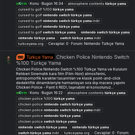
w0rm
Konu
Bugün 16:34
atmosphere contents
türkçe
yama
cursed to golf %100
türkçe
yama
cursed to golf
nintendo
switch
türkçe
yama
cursed to golf
nintendo
switch
türkçe
yama
i̇ndir
cursed to golf
nintendo
türkçe
yama
cursed to golf
switch
türkçe
yama
nintendo
switch
türkçe
yama
nintendo
türkçe
yama
switch
türkçe
yama
indir
Cevaplar: 0
Forum:
Nintendo Türkçe Yama
turkceyama.org
Chicken Police Nintendo Switch
Türkçe Yama
%100 Türkçe Yama
Chicken Police Nintendo Switch %100 Türkçe Yama ve Kurulum
Rehberi Sinematik kara film (Film-Noir) atmosferini,
antropomorfik karakter tasarımları ve klasik point-and-click
dedektiflik dinamikleriyle harmanlayan sıra dışı macera yapımı
Chicken Police - Paint it RED!, taşınabilir el konsolunuz...
w0rm
Konu
Bugün 16:22
atmosphere contents
türkçe
yama
chicken police %100
türkçe
yama
chicken police
nintendo
switch
türkçe
yama
chicken police
nintendo
switch
türkçe
yama
i̇ndir
chicken police
nintendo
türkçe
yama
chicken police
switch
türkçe
yama
nintendo
switch
türkçe
yama
nintendo
türkçe
yama
Cevaplar: 0
Forum:
switch
türkçe
yama
indir
turkceyama.org