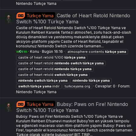
Nintendo Türkçe Yama
Castle of Heart Retold Nintendo
Türkçe Yama
Switch %100 Türkçe Yama
Castle of Heart Retold Nintendo Switch %100 Türkçe Yama ve
Kurulum Rehberi Karanlık fantezi atmosferi, zorlu hack-and-slash
dövüş dinamikleri ve yenilenmiş mekanikleriyle dikkat çeken
aksiyon-platform yapımı Castle of Heart Retold, taşınabilir el
konsolunuz Nintendo Switch üzerinde tamamen...
w0rm
Konu
Bugün 16:16
atmosphere contents
türkçe
yama
castle of heart retold %100
türkçe
yama
castle of heart retold
nintendo
switch
türkçe
yama
castle of heart retold
nintendo
türkçe
yama
castle of heart retold
switch
türkçe
yama
nintendo
switch
türkçe
yama
nintendo
türkçe
yama
Cevaplar: 0
Forum:
switch
türkçe
yama
indir
turkceyama.org
Nintendo Türkçe Yama
Bubsy: Paws on Fire! Nintendo
Türkçe Yama
Switch %100 Türkçe Yama
Bubsy: Paws on Fire! Nintendo Switch %100 Türkçe Yama ve
Kurulum Rehberi Efsanevi maskot Bubsy’nin en yüksek tempolu
ve eğlenceli macerası olan ritim-platform yapımı Bubsy: Paws on
Fire!, taşınabilir el konsolunuz Nintendo Switch üzerinde tamamen
Türkçe olarak sizlerle buluşuyor! BIT.TRIP...