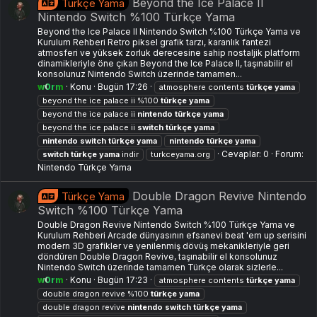
Beyond the Ice Palace II
Türkçe Yama
Nintendo Switch %100 Türkçe Yama
Beyond the Ice Palace II Nintendo Switch %100 Türkçe Yama ve
Kurulum Rehberi Retro piksel grafik tarzı, karanlık fantezi
atmosferi ve yüksek zorluk derecesine sahip nostaljik platform
dinamikleriyle öne çıkan Beyond the Ice Palace II, taşınabilir el
konsolunuz Nintendo Switch üzerinde tamamen...
w0rm
Konu
Bugün 17:26
atmosphere contents
türkçe
yama
beyond the ice palace ii %100
türkçe
yama
beyond the ice palace ii
nintendo
türkçe
yama
beyond the ice palace ii
switch
türkçe
yama
nintendo
switch
türkçe
yama
nintendo
türkçe
yama
Cevaplar: 0
Forum:
switch
türkçe
yama
indir
turkceyama.org
Nintendo Türkçe Yama
Double Dragon Revive Nintendo
Türkçe Yama
Switch %100 Türkçe Yama
Double Dragon Revive Nintendo Switch %100 Türkçe Yama ve
Kurulum Rehberi Arcade dünyasının efsanevi beat 'em up serisini
modern 3D grafikler ve yenilenmiş dövüş mekanikleriyle geri
döndüren Double Dragon Revive, taşınabilir el konsolunuz
Nintendo Switch üzerinde tamamen Türkçe olarak sizlerle...
w0rm
Konu
Bugün 17:23
atmosphere contents
türkçe
yama
double dragon revive %100
türkçe
yama
double dragon revive
nintendo
switch
türkçe
yama