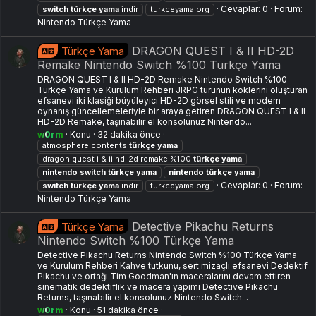
Cevaplar: 0
Forum:
switch
türkçe
yama
indir
turkceyama.org
Nintendo Türkçe Yama
DRAGON QUEST I & II HD-2D
Türkçe Yama
Remake Nintendo Switch %100 Türkçe Yama
DRAGON QUEST I & II HD-2D Remake Nintendo Switch %100
Türkçe Yama ve Kurulum Rehberi JRPG türünün köklerini oluşturan
efsanevi iki klasiği büyüleyici HD-2D görsel stili ve modern
oynanış güncellemeleriyle bir araya getiren DRAGON QUEST I & II
HD-2D Remake, taşınabilir el konsolunuz Nintendo...
w0rm
Konu
32 dakika önce
atmosphere contents
türkçe
yama
dragon quest i & ii hd-2d remake %100
türkçe
yama
nintendo
switch
türkçe
yama
nintendo
türkçe
yama
Cevaplar: 0
Forum:
switch
türkçe
yama
indir
turkceyama.org
Nintendo Türkçe Yama
Detective Pikachu Returns
Türkçe Yama
Nintendo Switch %100 Türkçe Yama
Detective Pikachu Returns Nintendo Switch %100 Türkçe Yama
ve Kurulum Rehberi Kahve tutkunu, sert mizaçlı efsanevi Dedektif
Pikachu ve ortağı Tim Goodman'ın maceralarını devam ettiren
sinematik dedektiflik ve macera yapımı Detective Pikachu
Returns, taşınabilir el konsolunuz Nintendo Switch...
w0rm
Konu
51 dakika önce