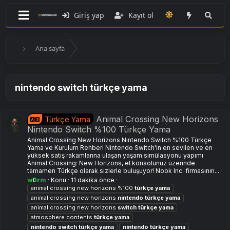
Giriş yap
Kayıt ol
Ana sayfa
nintendo switch türkçe yama
Animal Crossing New Horizons
Türkçe Yama
Nintendo Switch %100 Türkçe Yama
Animal Crossing New Horizons Nintendo Switch %100 Türkçe
Yama ve Kurulum Rehberi Nintendo Switch'in en sevilen ve en
yüksek satış rakamlarına ulaşan yaşam simülasyonu yapımı
Animal Crossing: New Horizons, el konsolunuz üzerinde
tamamen Türkçe olarak sizlerle buluşuyor! Nook Inc. firmasının...
w0rm
Konu
11 dakika önce
animal crossing new horizons %100
türkçe
yama
animal crossing new horizons
nintendo
türkçe
yama
animal crossing new horizons
switch
türkçe
yama
atmosphere contents
türkçe
yama
nintendo
switch
türkçe
yama
nintendo
türkçe
yama