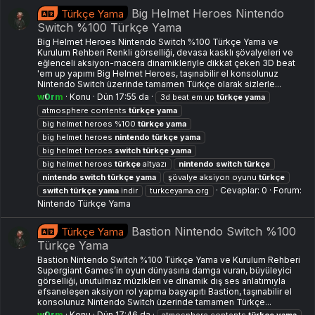
Big Helmet Heroes Nintendo
Türkçe Yama
Switch %100 Türkçe Yama
Big Helmet Heroes Nintendo Switch %100 Türkçe Yama ve
Kurulum Rehberi Renkli görselliği, devasa kasklı şövalyeleri ve
eğlenceli aksiyon-macera dinamikleriyle dikkat çeken 3D beat
'em up yapımı Big Helmet Heroes, taşınabilir el konsolunuz
Nintendo Switch üzerinde tamamen Türkçe olarak sizlerle...
w0rm
Konu
Dün 17:55 da
3d beat em up
türkçe
yama
atmosphere contents
türkçe
yama
big helmet heroes %100
türkçe
yama
big helmet heroes
nintendo
türkçe
yama
big helmet heroes
switch
türkçe
yama
big helmet heroes
türkçe
altyazı
nintendo
switch
türkçe
nintendo
switch
türkçe
yama
şövalye aksiyon oyunu
türkçe
Cevaplar: 0
Forum:
switch
türkçe
yama
indir
turkceyama.org
Nintendo Türkçe Yama
Bastion Nintendo Switch %100
Türkçe Yama
Türkçe Yama
Bastion Nintendo Switch %100 Türkçe Yama ve Kurulum Rehberi
Supergiant Games’in oyun dünyasına damga vuran, büyüleyici
görselliği, unutulmaz müzikleri ve dinamik dış ses anlatımıyla
efsaneleşen aksiyon rol yapma başyapıtı Bastion, taşınabilir el
konsolunuz Nintendo Switch üzerinde tamamen Türkçe...
w0rm
Konu
Dün 17:46 da