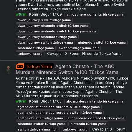
arayışını konu alan yapısıyla öne çıkan roguelite aksiyon-platform
yapımı Dwarf Journey, taşınabilir el konsolunuz Nintendo Switch
üzerinde tamamen Türkçe olarak sizlerle...
w0rm
Konu
Bugün 17:09
atmosphere contents
türkçe
yama
dwarf journey %100
türkçe
yama
dwarf journey
nintendo
switch
türkçe
yama
dwarf journey
nintendo
switch
türkçe
yama
i̇ndir
dwarf journey
nintendo
türkçe
yama
dwarf journey
switch
türkçe
yama
nintendo
switch
türkçe
yama
nintendo
türkçe
yama
switch
türkçe
yama
indir
Cevaplar: 0
Forum:
Nintendo Türkçe Yama
turkceyama.org
Agatha Christie - The ABC
Türkçe Yama
Murders Nintendo Switch %100 Türkçe Yama
Agatha Christie - The ABC Murders Nintendo Switch %100 Türkçe
Yama ve Kurulum Rehberi Agatha Christie'nin en popüler polisiye
romanlarından birinden uyarlanan ve efsanevi dedektif Hercule
Poirot’yu merkezine alan macera yapımı Agatha Christie - The
ABC Murders, taşınabilir el konsolunuz Nintendo...
w0rm
Konu
Bugün 17:05
abc murders
nintendo
türkçe
yama
agatha christie the abc murders %100
türkçe
yama
agatha christie the abc murders
switch
türkçe
yama
agatha christie
türkçe
yama
atmosphere contents
türkçe
yama
nintendo
switch
türkçe
yama
nintendo
türkçe
yama
Cevaplar: 0
Forum:
switch
türkçe
yama
indir
turkceyama.org