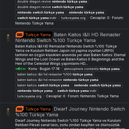
double dragon revive
nintendo
türkçe
yama
double dragon revive
switch
türkçe
yama
nintendo
switch
türkçe
yama
nintendo
türkçe
yama
Cevaplar: 0
Forum:
switch
türkçe
yama
indir
turkceyama.org
Nintendo Türkçe Yama
Baten Kaitos I&II HD Remaster
Türkçe Yama
Nintendo Switch %100 Türkçe Yama
Baten Kaitos I&II HD Remaster Nintendo Switch %100 Türkçe
Yama ve Kurulum Rehberi Japon rol yapma oyunları (JRPG)
tarihinin en özgün klasikleri arasında yer alan Baten Kaitos: Eternal
Wings and the Lost Ocean ve Baten Kaitos II: Beginnings and the
Heir of the Celestial Wings yapımlarını HD...
w0rm
Konu
Bugün 17:18
atmosphere contents
türkçe
yama
baten kaitos i&ii hd remaster %100
türkçe
yama
baten kaitos i&ii hd remaster
nintendo
türkçe
yama
baten kaitos
switch
türkçe
yama
nintendo
switch
türkçe
yama
nintendo
türkçe
yama
switch
türkçe
yama
indir
Cevaplar: 0
Forum:
Nintendo Türkçe Yama
turkceyama.org
Dwarf Journey Nintendo Switch
Türkçe Yama
%100 Türkçe Yama
Dwarf Journey Nintendo Switch %100 Türkçe Yama ve Kurulum
Rehberi Piksel sanat tarzı, zorlu zindan keşifleri ve ölümsüzlük