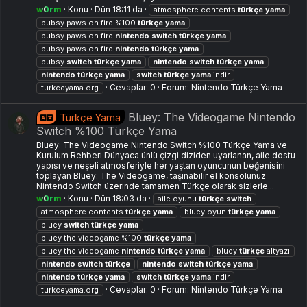
w0rm
Konu
Dün 18:11 da
atmosphere contents
türkçe
yama
bubsy paws on fire %100
türkçe
yama
bubsy paws on fire
nintendo
switch
türkçe
yama
bubsy paws on fire
nintendo
türkçe
yama
bubsy
switch
türkçe
yama
nintendo
switch
türkçe
yama
nintendo
türkçe
yama
switch
türkçe
yama
indir
Cevaplar: 0
Forum:
Nintendo Türkçe Yama
turkceyama.org
Bluey: The Videogame Nintendo
Türkçe Yama
Switch %100 Türkçe Yama
Bluey: The Videogame Nintendo Switch %100 Türkçe Yama ve
Kurulum Rehberi Dünyaca ünlü çizgi diziden uyarlanan, aile dostu
yapısı ve neşeli atmosferiyle her yaştan oyuncunun beğenisini
toplayan Bluey: The Videogame, taşınabilir el konsolunuz
Nintendo Switch üzerinde tamamen Türkçe olarak sizlerle...
w0rm
Konu
Dün 18:03 da
aile oyunu
türkçe
switch
atmosphere contents
türkçe
yama
bluey oyun
türkçe
yama
bluey
switch
türkçe
yama
bluey the videogame %100
türkçe
yama
bluey the videogame
nintendo
türkçe
yama
bluey
türkçe
altyazı
nintendo
switch
türkçe
nintendo
switch
türkçe
yama
nintendo
türkçe
yama
switch
türkçe
yama
indir
Cevaplar: 0
Forum:
Nintendo Türkçe Yama
turkceyama.org