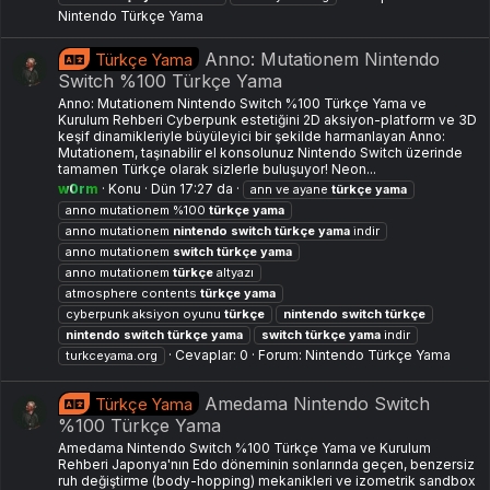
Nintendo Türkçe Yama
Anno: Mutationem Nintendo
Türkçe Yama
Switch %100 Türkçe Yama
Anno: Mutationem Nintendo Switch %100 Türkçe Yama ve
Kurulum Rehberi Cyberpunk estetiğini 2D aksiyon-platform ve 3D
keşif dinamikleriyle büyüleyici bir şekilde harmanlayan Anno:
Mutationem, taşınabilir el konsolunuz Nintendo Switch üzerinde
tamamen Türkçe olarak sizlerle buluşuyor! Neon...
w0rm
Konu
Dün 17:27 da
ann ve ayane
türkçe
yama
anno mutationem %100
türkçe
yama
anno mutationem
nintendo
switch
türkçe
yama
i̇ndir
anno mutationem
switch
türkçe
yama
anno mutationem
türkçe
altyazı
atmosphere contents
türkçe
yama
cyberpunk aksiyon oyunu
türkçe
nintendo
switch
türkçe
nintendo
switch
türkçe
yama
switch
türkçe
yama
indir
Cevaplar: 0
Forum:
Nintendo Türkçe Yama
turkceyama.org
Amedama Nintendo Switch
Türkçe Yama
%100 Türkçe Yama
Amedama Nintendo Switch %100 Türkçe Yama ve Kurulum
Rehberi Japonya'nın Edo döneminin sonlarında geçen, benzersiz
ruh değiştirme (body-hopping) mekanikleri ve izometrik sandbox