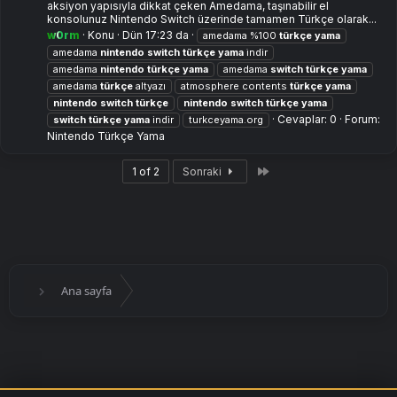
aksiyon yapısıyla dikkat çeken Amedama, taşınabilir el
konsolunuz Nintendo Switch üzerinde tamamen Türkçe olarak...
w0rm
Konu
Dün 17:23 da
amedama %100
türkçe
yama
amedama
nintendo
switch
türkçe
yama
i̇ndir
amedama
nintendo
türkçe
yama
amedama
switch
türkçe
yama
amedama
türkçe
altyazı
atmosphere contents
türkçe
yama
nintendo
switch
türkçe
nintendo
switch
türkçe
yama
Cevaplar: 0
Forum:
switch
türkçe
yama
indir
turkceyama.org
Nintendo Türkçe Yama
Son
1 of 2
Sonraki
Ana sayfa