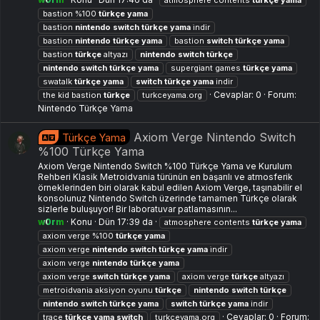
atmosphere contents
türkçe
yama
bastion %100
türkçe
yama
bastion
nintendo
switch
türkçe
yama
i̇ndir
bastion
nintendo
türkçe
yama
bastion
switch
türkçe
yama
bastion
türkçe
altyazı
nintendo
switch
türkçe
nintendo
switch
türkçe
yama
supergiant games
türkçe
yama
swatalk
türkçe
yama
switch
türkçe
yama
indir
Cevaplar: 0
Forum:
the kid bastion
türkçe
turkceyama.org
Nintendo Türkçe Yama
Axiom Verge Nintendo Switch
Türkçe Yama
%100 Türkçe Yama
Axiom Verge Nintendo Switch %100 Türkçe Yama ve Kurulum
Rehberi Klasik Metroidvania türünün en başarılı ve atmosferik
örneklerinden biri olarak kabul edilen Axiom Verge, taşınabilir el
konsolunuz Nintendo Switch üzerinde tamamen Türkçe olarak
sizlerle buluşuyor! Bir laboratuvar patlamasının...
w0rm
Konu
Dün 17:39 da
atmosphere contents
türkçe
yama
axiom verge %100
türkçe
yama
axiom verge
nintendo
switch
türkçe
yama
i̇ndir
axiom verge
nintendo
türkçe
yama
axiom verge
switch
türkçe
yama
axiom verge
türkçe
altyazı
metroidvania aksiyon oyunu
türkçe
nintendo
switch
türkçe
nintendo
switch
türkçe
yama
switch
türkçe
yama
indir
Cevaplar: 0
Forum:
trace
türkçe
yama
switch
turkceyama.org