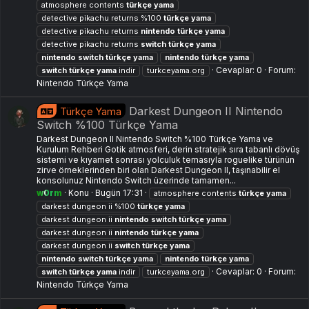
atmosphere contents
türkçe
yama
detective pikachu returns %100
türkçe
yama
detective pikachu returns
nintendo
türkçe
yama
detective pikachu returns
switch
türkçe
yama
nintendo
switch
türkçe
yama
nintendo
türkçe
yama
Cevaplar: 0
Forum:
switch
türkçe
yama
indir
turkceyama.org
Nintendo Türkçe Yama
Darkest Dungeon II Nintendo
Türkçe Yama
Switch %100 Türkçe Yama
Darkest Dungeon II Nintendo Switch %100 Türkçe Yama ve
Kurulum Rehberi Gotik atmosferi, derin stratejik sıra tabanlı dövüş
sistemi ve kıyamet sonrası yolculuk temasıyla roguelike türünün
zirve örneklerinden biri olan Darkest Dungeon II, taşınabilir el
konsolunuz Nintendo Switch üzerinde tamamen...
w0rm
Konu
Bugün 17:31
atmosphere contents
türkçe
yama
darkest dungeon ii %100
türkçe
yama
darkest dungeon ii
nintendo
switch
türkçe
yama
darkest dungeon ii
nintendo
türkçe
yama
darkest dungeon ii
switch
türkçe
yama
nintendo
switch
türkçe
yama
nintendo
türkçe
yama
Cevaplar: 0
Forum:
switch
türkçe
yama
indir
turkceyama.org
Nintendo Türkçe Yama