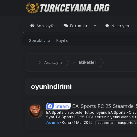
Ana sayfa
Forumlar
Neler yeni
Son aktivite
Kayıt ol
Ana sayfa
Etiketler
oyuni̇ndirimi
EA Sports FC 25 Steam’de 
Steam
EA Sports’un popüler futbol oyunu EA Sports FC 25,
fiyat. EA Sports FC 25, FIFA serisinin yerini alan ve
Admin
Konu
1 Mar 2025
easports
easportsf