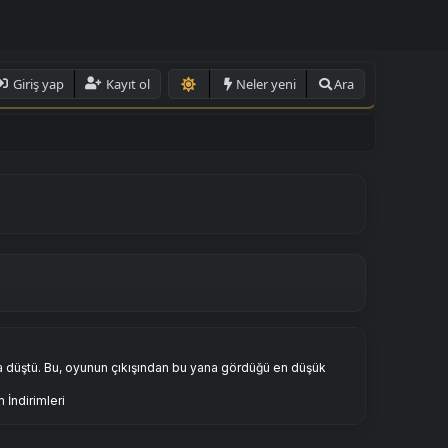
Giriş yap
Kayıt ol
Neler yeni
Ara
na düştü. Bu, oyunun çıkışından bu yana gördüğü en düşük
 İndirimleri