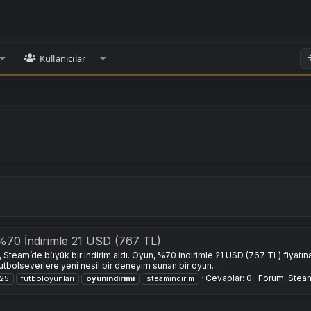
Kullanıcılar
%70 İndirimle 21 USD (767 TL)
 Steam’de büyük bir indirim aldı. Oyun, %70 indirimle 21 USD (767 TL) fiyatı
 futbolseverlere yeni nesil bir deneyim sunan bir oyun...
Cevaplar: 0
Forum:
Steam
c25
futboloyunları
oyuni̇ndirimi
steami̇ndirim