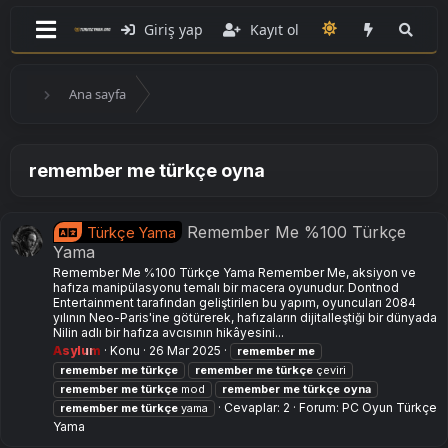
Giriş yap
Kayıt ol
Ana sayfa
remember me türkçe oyna
Remember Me %100 Türkçe
Türkçe Yama
Yama
Remember Me %100 Türkçe Yama Remember Me, aksiyon ve
hafıza manipülasyonu temalı bir macera oyunudur. Dontnod
Entertainment tarafından geliştirilen bu yapım, oyuncuları 2084
yılının Neo-Paris'ine götürerek, hafızaların dijitalleştiği bir dünyada
Nilin adlı bir hafıza avcısının hikâyesini...
Asylum
Konu
26 Mar 2025
remember
me
remember
me
türkçe
remember
me
türkçe
çeviri
remember
me
türkçe
mod
remember
me
türkçe
oyna
Cevaplar: 2
Forum:
PC Oyun Türkçe
remember
me
türkçe
yama
Yama