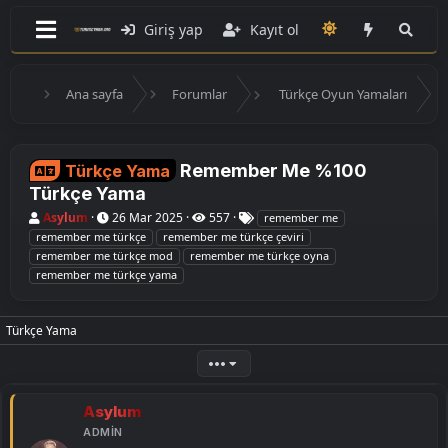
Giriş yap
Kayıt ol
Ana sayfa
Forumlar
Türkçe Oyun Yamaları
Remember Me %100
Türkçe Yama
Türkçe Yama
K
B
E
Asylum
26 Mar 2025
557
remember me
o
a
t
remember me türkçe
remember me türkçe çeviri
n
ş
i
remember me türkçe mod
remember me türkçe oyna
u
l
k
remember me türkçe yama
y
a
e
u
n
t
B
g
l
a
ı
e
Türkçe Yama
ş
ç
r
l
t
•••
a
a
t
r
a
i
Asylum
n
h
i
ADMIN