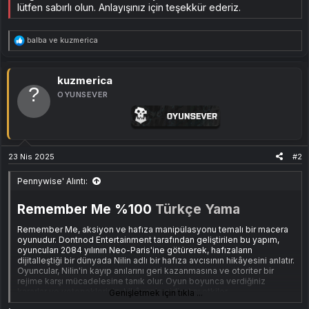
lütfen sabırlı olun. Anlayışınız için teşekkür ederiz.
T
balba
ve
kuzmerica
e
p
k
i
kuzmerica
l
OYUNSEVER
e
r
:
23 Nis 2025
#2
Pennywise' Alıntı:
Remember Me %100
Türkçe Yama
Remember Me, aksiyon ve hafıza manipülasyonu temalı bir macera
oyunudur. Dontnod Entertainment tarafından geliştirilen bu yapım,
oyuncuları 2084 yılının Neo-Paris'ine götürerek, hafızaların
dijitalleştiği bir dünyada Nilin adlı bir hafıza avcısının hikâyesini anlatır.
Oyuncular, Nilin'in kayıp anılarını geri kazanmasına ve otoriter bir
rejime karşı mücadelesine tanık olur. Oyun boyunca verdiğiniz
kararlar ve yetenekleriniz, hikâyenin gidişatını etkiler.
Genişletmek için tıkla ...
Yama için
Murat Keser
'e teşekkürlerimizi sunarız.