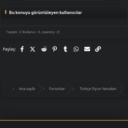
Remember Me
Türkçe Yama
Hakkında
Bu
Türkçe yama
, oyunun hikâyesini ve diyaloglarını daha iyi
Bu konuyu görüntüleyen kullanıcılar
anlamanızı sağlamak için hazırlanmıştır. Yama ile birlikte:
Ana hikâye diyalogları ve oyun içi metinler çevrilmiştir.
Menü ve arayüz çevirileri eklenmiştir.
Görevler ve eşyalar tamamen Türkçeye uyarlanmıştır.
Toplam: 2 (Kullanıcı: 0, ziyaretçi: 2)
Dilbilgisi ve anlam bütünlüğü korunarak en iyi çeviri deneyimi
sunulmuştur.
Facebook
X (Twitter)
Reddit
Pinterest
Tumblr
WhatsApp
E-posta
Link
Paylaş:
Türkçe Yama
Kurulumu
Rar dosyası içinde yer almaktadır.
İndirme Bağlantısı
İndirme Linki:
[Gizli içerik]
Ana sayfa
Forumlar
Türkçe Oyun Yamaları