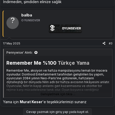
İndirmedim, şimdiden elinize sağlık
Ekli dosyayı görüntüle 384
balba
Remember Me
Türkçe Yama
Hakkında
OYUNSEVER
Bu
Türkçe yama
, oyunun hikâyesini ve diyaloglarını daha iyi
anlamanızı sağlamak için hazırlanmıştır. Yama ile birlikte:
Ana hikâye diyalogları ve oyun içi metinler çevrilmiştir.
Menü ve arayüz çevirileri eklenmiştir.
Görevler ve eşyalar tamamen Türkçeye uyarlanmıştır.
17 May 2025
#3
Dilbilgisi ve anlam bütünlüğü korunarak en iyi çeviri deneyimi
sunulmuştur.
Pennywise' Alıntı:
Türkçe Yama
Kurulumu
Remember Me %100
Türkçe Yama
Rar dosyası içinde yer almaktadır.
Remember Me, aksiyon ve hafıza manipülasyonu temalı bir macera
oyunudur. Dontnod Entertainment tarafından geliştirilen bu yapım,
oyuncuları 2084 yılının Neo-Paris'ine götürerek, hafızaların
İndirme Bağlantısı
dijitalleştiği bir dünyada Nilin adlı bir hafıza avcısının hikâyesini anlatır.
Oyuncular, Nilin'in kayıp anılarını geri kazanmasına ve otoriter bir
İndirme Linki:
rejime karşı mücadelesine tanık olur. Oyun boyunca verdiğiniz
[Gizli içerik]
kararlar ve yetenekleriniz, hikâyenin gidişatını etkiler.
Genişletmek için tıkla ...
Yama için
Murat Keser
'e teşekkürlerimizi sunarız.
Yama için
Murat Keser
'e teşekkürlerimizi sunarız
Ekli dosyayı görüntüle 384
Cevap yazmak için giriş yap yada kayıt ol.