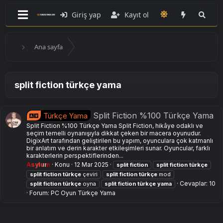
Giriş yap
Kayıt ol
Ana sayfa
split fiction türkçe yama
Split Fiction %100 Türkçe Yama
Türkçe Yama
Split Fiction %100 Türkçe Yama Split Fiction, hikâye odaklı ve
seçim temelli oynanışıyla dikkat çeken bir macera oyunudur.
DigixArt tarafından geliştirilen bu yapım, oyunculara çok katmanlı
bir anlatım ve derin karakter etkileşimleri sunar. Oyuncular, farklı
karakterlerin perspektiflerinden...
Asylum
Konu
12 Mar 2025
split
fiction
split
fiction
türkçe
split
fiction
türkçe
çeviri
split
fiction
türkçe
mod
Cevaplar: 10
split
fiction
türkçe
oyna
split
fiction
türkçe
yama
Forum:
PC Oyun Türkçe Yama