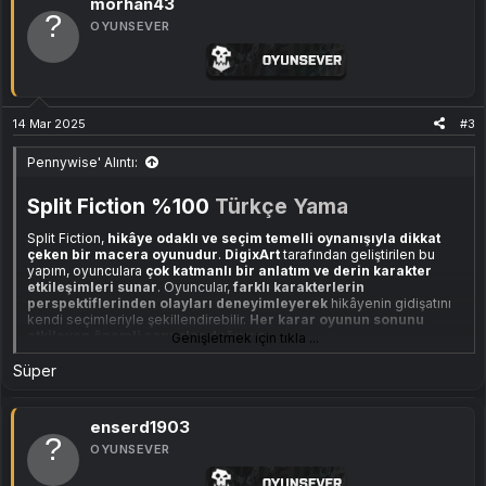
morhan43
OYUNSEVER
14 Mar 2025
#3
Pennywise' Alıntı:
Split Fiction %100
Türkçe Yama
Split Fiction,
hikâye odaklı ve seçim temelli oynanışıyla dikkat
çeken bir macera oyunudur
.
DigixArt
tarafından geliştirilen bu
yapım, oyunculara
çok katmanlı bir anlatım ve derin karakter
etkileşimleri sunar
. Oyuncular,
farklı karakterlerin
perspektiflerinden olayları deneyimleyerek
hikâyenin gidişatını
kendi seçimleriyle şekillendirebilir.
Her karar oyunun sonunu
etkileyen önemli sonuçlar doğurur.
Genişletmek için tıkla ...
Yama çevirisi için
Story Master
'a teşekkürlerimizi sunarız.
Süper
Ekli dosyayı görüntüle 347
Ekli dosyayı görüntüle 346
enserd1903
Ekli dosyayı görüntüle 349
Ekli dosyayı görüntüle 348
OYUNSEVER