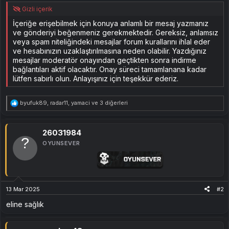
Gizli içerik
İçeriğe erişebilmek için konuya anlamlı bir mesaj yazmanız
ve gönderiyi beğenmeniz gerekmektedir. Gereksiz, anlamsız
veya spam niteliğindeki mesajlar forum kurallarını ihlal eder
ve hesabınızın uzaklaştırılmasına neden olabilir. Yazdığınız
mesajlar moderatör onayından geçtikten sonra indirme
bağlantıları aktif olacaktır. Onay süreci tamamlanana kadar
lütfen sabırlı olun. Anlayışınız için teşekkür ederiz.
T
byufuk89
,
radar11
,
yamaci
ve 3 diğerleri
e
p
k
i
26031984
l
OYUNSEVER
e
r
:
13 Mar 2025
#2
eline sağlık