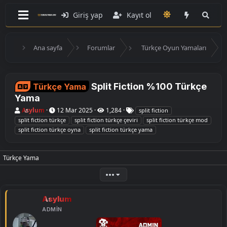
Giriş yap
Kayıt ol
Ana sayfa
Forumlar
Türkçe Oyun Yamaları
Split Fiction %100 Türkçe
Türkçe Yama
Yama
K
B
E
Asylum
12 Mar 2025
1,284
split fiction
o
a
t
split fiction türkçe
split fiction türkçe çeviri
split fiction türkçe mod
n
ş
i
split fiction türkçe oyna
split fiction türkçe yama
u
l
k
y
a
e
u
n
t
B
g
l
Türkçe Yama
a
ı
e
ş
ç
r
•••
l
t
a
a
t
r
Asylum
a
i
n
h
ADMIN
i