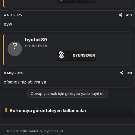
Türkçe Yama
Kurulumu
İndirdiğiniz dosyayı
Split Fiction\Content\Paks
klasörüne
kopyalayın.
4 Nis 2025
#10
eyw
İndirme Bağlantısı
byufuk89
İndirme Linki:
[Gizli içerik]
OYUNSEVER
11 May 2025
#11
efsanesiniz abicim ya
Cevap yazmak için giriş yap yada kayıt ol.
Bu konuyu görüntüleyen kullanıcılar
Toplam: 2 (Kullanıcı: 0, ziyaretçi: 2)