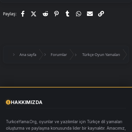
Facebook
X (Twitter)
Reddit
Pinterest
Tumblr
WhatsApp
E-posta
Link
Paylaş:
Ana sayfa
Forumlar
Türkçe Oyun Yamaları
HAKKIMIZDA
TurkceYama.Org, oyunlar ve yazılımlar için Türkçe dil yamaları
oluşturma ve paylaşma konusunda lider bir kaynaktır. Amacımız,