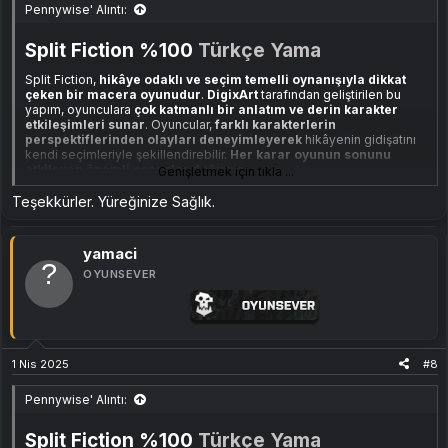
Pennywise' Alıntı:
Split Fiction %100
Türkçe Yama
Split Fiction,
hikâye odaklı ve seçim temelli oynanışıyla dikkat
çeken bir macera oyunudur
.
DigixArt
tarafından geliştirilen bu
yapım, oyunculara
çok katmanlı bir anlatım ve derin karakter
etkileşimleri sunar
. Oyuncular,
farklı karakterlerin
perspektiflerinden olayları deneyimleyerek
hikâyenin gidişatını
kendi seçimleriyle şekillendirebilir.
Her karar oyunun sonunu
etkileyen önemli sonuçlar doğurur.
Genişletmek için tıkla ...
Yama çevirisi için
Story Master
'a teşekkürlerimizi sunarız.
Teşekkürler. Yüreğinize Sağlık.
Ekli dosyayı görüntüle 347
Ekli dosyayı görüntüle 346
yamaci
Ekli dosyayı görüntüle 349
Ekli dosyayı görüntüle 348
OYUNSEVER
Split Fiction
Türkçe Yama
Hakkında
Bu
Türkçe yama
, oyunun hikâyesini ve diyaloglarını daha iyi
anlamanızı sağlamak için hazırlanmıştır. Yama ile birlikte:
1 Nis 2025
#8
Ana hikâye diyalogları ve oyun içi metinler çevrilmiştir.
Menü ve arayüz çevirileri eklenmiştir.
Pennywise' Alıntı:
Görevler, eşyalar ve karakter konuşmaları tamamen
Türkçeye uyarlanmıştır.
Split Fiction %100
Türkçe Yama