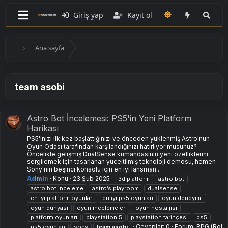
Giriş yap
Kayıt ol
Ana sayfa
team asobi
Astro Bot İncelemesi: PS5'in Yeni Platform
Harikası
PS5'inizi ilk kez başlattığınızı ve önceden yüklenmiş Astro'nun
Oyun Odası tarafından karşılandığınızı hatırlıyor musunuz?
Öncelikle gelişmiş DualSense kumandasının yeni özelliklerini
sergilemek için tasarlanan yüceltilmiş teknoloji demosu, hemen
Sony'nin beşinci konsolu için en iyi lansman...
Admin
Konu
23 Şub 2025
3d platform
astro bot
astro bot inceleme
astro’s playroom
dualsense
en iyi platform oyunları
en iyi ps5 oyunları
oyun deneyimi
oyun dünyası
oyun incelemeleri
oyun nostaljisi
platform oyunları
playstation 5
playstation tarihçesi
ps5
Cevaplar: 0
Forum:
RPG (Rol
ps5 oyunları
sony
team
asobi