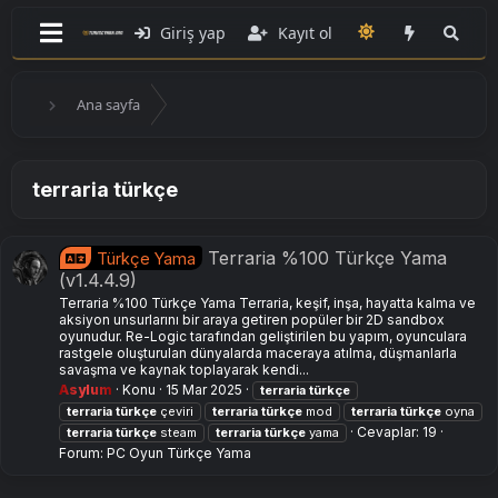
Giriş yap
Kayıt ol
Ana sayfa
terraria türkçe
Terraria %100 Türkçe Yama
Türkçe Yama
(v1.4.4.9)
Terraria %100 Türkçe Yama Terraria, keşif, inşa, hayatta kalma ve
aksiyon unsurlarını bir araya getiren popüler bir 2D sandbox
oyunudur. Re-Logic tarafından geliştirilen bu yapım, oyunculara
rastgele oluşturulan dünyalarda maceraya atılma, düşmanlarla
savaşma ve kaynak toplayarak kendi...
Asylum
Konu
15 Mar 2025
terraria
türkçe
terraria
türkçe
çeviri
terraria
türkçe
mod
terraria
türkçe
oyna
Cevaplar: 19
terraria
türkçe
steam
terraria
türkçe
yama
Forum:
PC Oyun Türkçe Yama