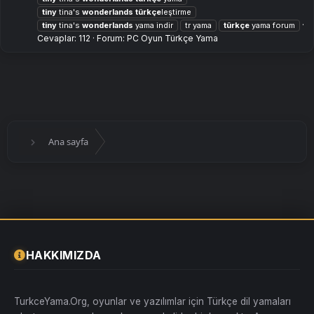
tiny
tina's
wonderlands
türkçe
leştirme
tiny
tina's
wonderlands
yama indir
tr yama
türkçe
yama forum
Cevaplar: 112
Forum:
PC Oyun Türkçe Yama
Ana sayfa
HAKKIMIZDA
TurkceYama.Org, oyunlar ve yazılımlar için Türkçe dil yamaları