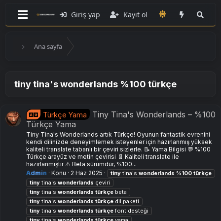
Giriş yap
Kayıt ol
Ana sayfa
tiny tina's wonderlands %100 türkçe
Tiny Tina's Wonderlands – %100
Türkçe Yama
Türkçe Yama
Tiny Tina's Wonderlands artık Türkçe! Oyunun fantastik evrenini
kendi dilinizde deneyimlemek isteyenler için hazırlanmış yüksek
kaliteli translate tabanlı bir çeviri sizlerle. 📝 Yama Bilgisi 💬 %100
Türkçe arayüz ve metin çevirisi 📄 Kaliteli translate ile
hazırlanmıştır ⚠️ Beta sürümdür, %100...
Admin
Konu
2 Haz 2025
tiny
tina's
wonderlands
%100
türkçe
tiny
tina's
wonderlands
çeviri
tiny
tina's
wonderlands
türkçe
beta
tiny
tina's
wonderlands
türkçe
dil paketi
tiny
tina's
wonderlands
türkçe
font desteği
tiny
tina's
wonderlands
türkçe
yama