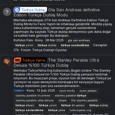
Gta San Andreas definitive
Türkçe Dublaj
Edition Türkçe Dublaj Modu
Merhaba arkadaşlar, GTA San Andreas Definitive Edition Türkçe
Dublaj Modu'nu Facia Yapım ile ortaklaşa geliştirdik. Modda yapay
zeka kullanılmamış olup, tamamen gerçek seslendirme
yapılmıştır. Bu sayede Türkçe dublaj deneyiminiz çok daha doğal
ve kaliteli hale gelmiştir. Bu dublajları...
Kurtulus Pala
Konu
28 Mar 2025
gta san andreas
Cevaplar:
türkçe
çeviri
türkçe
dublaj
türkçe
seslendirme
174
Forum:
Türkçe Dublajlı Oyunlar
The Stanley Parable Ultra
Türkçe Yama
Deluxe %100 Türkçe Dublaj
Merhaba TurkceYama.Org kullanıcıları, Bugün sizlere The Stanley
Parable Ultra Deluxe'nin %100 Türkçe Dublaj yamasını tanıtmak
istiyorum. Bu muazzam proje, oyunun tüm dil desteğini Türkçe'ye
çeviriyor ve oyun deneyimini bambaşka bir seviyeye taşıyor.
Türkçe metinlerin yanı sıra seslendirmelerin...
Admin
Konu
13 Şub 2025
oyun modu
oyun yaması
stanley parable i̇nceleme
stanley parable
türkçe
stanley parable ultra deluxe
steam
the stanley parable
türkçe
altyazı
türkçe
çeviri
türkçe
dil yaması
türkçe
dublaj
türkçe
seslendirme
türkçe
yama
turkceyama.org
Cevaplar: 13
Forum:
PC