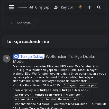
Giriş yap
Kayıt ol
Ana sayfa
türkçe seslendirme
Wolfenstein Türkçe Dublaj
Türkçe Dublaj
Modu
Merhaba oyun severler, Efsanevi FPS serisi Wolfenstein için
Kurtuluş Pala tarafından yapılan Türkçe Dublaj Modu nihayet
bizlerle! Eğer Wolfenstein oyununu daha önce oynamışsanız veya
oynama planınız varsa, bu mod Türkçe dublaj desteğiyle
deneyiminizi bir üst seviyeye taşıyacak! Wolfenstein...
Kurtulus Pala
Konu
31 Mar 2025
fps oyun
kurtuluş pala
nazi karşıtı oyun
türkçe
dublaj
türkçe
dublaj modu
türkçe
oyun
türkçe
seslendirme
wolfenstein
wolfenstein mod
wolfenstein the new order
Cevaplar:
wolfenstein the old blood
wolfenstein
türkçe
dublaj
29
Forum:
Türkçe Dublajlı Oyunlar