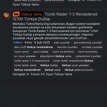
yama hata çözümleri
yama kurulumu
Oyun Türkçe Yama
Tomb Raider 1-3 Remastered
Türkçe Yama
%100 Türkçe Dublaj
Merhaba TurkceYama.Org kullanıcıları, Bugün sizlere nostaljinin
doruklarına çıkartan ve eski efsaneleri modern grafiklerle
buluşturan Tomb Raider 1-3 Remastered için hazırlanan %100
Türkçe Dublaj yamasını detaylıca inceleyeceğim. Hepimiz
çocukluk veya gençlik dönemlerimizde Lara Croft'un...
Admin
Konu
4 Şub 2025
eski oyunlar
güncellenmiş oyunlar
lara croft
türkçe
seslendirme
macera oyunları
nostalji oyunları
oyun çeviri
oyun dublaj
oyun i̇ncelemesi
oyun kurulumu
pc oyun yamaları
playstation
türkçe
yama
remastered oyunlar
tomb raider 1-3 remastered
tomb raider remastered
türkçe
tomb raider yama
türkçe
dublaj
türkçe
oyun yamaları
türkçe
seslendirme
türkçe
yama
türkçe
yama kurulumu
Cevaplar: 6
Forum:
PC Oyun Türkçe Yama