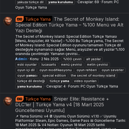
Cevaplar: 69
Forum:
PC
yakuza türkçe dil
yama
kurulumu
Oyun Türkçe Yama
The Secret of Monkey Island:
Türkçe Yama
Special Edition Türkçe Yama – %100 Menü ve Alt
Yazı Desteği
The Secret of Monkey Island: Special Edition Türkçe Yaması
[Menü, Arayüzler, Alt Yazılar] - %100 Bu Türkçe yama, The Secret
of Monkey Island: Special Edition oyununu tamamen Türkçe dil
desteğiyle oynamanızı sağlar. Menü, arayüzler ve alt yazılar %100
oranında çevrilmiştir. Yamanın çevirisi...
Admin
Konu
2 Nis 2025
%100 çeviri
alt yazılar
eski oyunlar
lucasarts
menü çevirisi
metin çevirisi
oyun içi dil
oyun modifikasyonu
oyun rehberi
oyun severler
oyun
yama
sı
special edition
the secret of monkey island
türkçe dil desteği
türkçe
yama
video oyunları
Cevaplar: 4
Forum:
PC Oyun Türkçe Yama
yama
kurulumu
Sniper Elite: Resistance +
Türkçe Yama
DLC’ler | Türkçe Yama v4 [18 Mart 2025
Güncellemesi Uyumlu]
📌 Yama Sürümü: v4 📆 Uyumlu Oyun Sürümü: v1.10 ✅ Uyumlu
Platformlar: Steam, Epic Games, Game Pass 📅 Güncelleme Tarihi:
18 Mart 2025 📝 V4 Notları: Oyunun 18 Mart 2025 tarihli