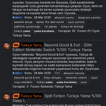
oyundur. Oyuncular, karanlık bir dünyada, farklı karakterlerle
karşılaşarak zorlu görevleri tamamlamaya çalışırlar. Oyun, derin bir
hikaye ve karmaşık bir evren sunarak oyunculara stratejik
düşünme ve kararlar alma fırsatı verir. Oyunda...
Admin
Konu
28 Mar 2025
aksiyon oyunu
deepl pro çevirisi
karanlık dünya
karma: the dark world
oyun çevirisi
platform uyumluluğu
rol yapma
türkçe dil desteği
Cevaplar: 25
Forum:
PC Oyun
türkçe
yama
yama
kurulumu
Türkçe Yama
Beyond Good & Evil - 20th
Türkçe Yama
Edition Nintendo Switch %100 Türkçe Yama
Oyun Hakkında: "Beyond Good & Evil" oyununu, Türkçe dil
desteğiyle oynamak isteyen oyuncular için önemli bir yama
mevcut. Oyun, aksiyon-macera türünde, baş karakter Jade'in
kıymetli dövüş sopası ve sadık kamerasını kullanarak Hillys
dünyasında özgürce maceralar yaşamasını konu alır. Oyuncular...
Admin
Konu
28 Mar 2025
1.0.1
aksiyon-macera
beyond good & evil
hillys dünyası
nintendo switch
oyun
suyu emülatör
türkçe
yama
yama
kurulumu
yuzu
Cevaplar: 3
Forum:
Nintendo Türkçe Yama
Split Fiction Türkçe Yama %100
Türkçe Yama
Deep L
Merhaba TurkceYama.Org kullanıcıları Bugün sizlere Split Fiction