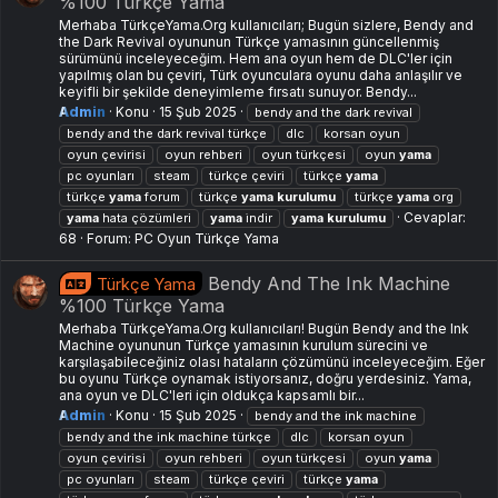
%100 Türkçe Yama
Merhaba TürkçeYama.Org kullanıcıları; Bugün sizlere, Bendy and
the Dark Revival oyununun Türkçe yamasının güncellenmiş
sürümünü inceleyeceğim. Hem ana oyun hem de DLC'ler için
yapılmış olan bu çeviri, Türk oyunculara oyunu daha anlaşılır ve
keyifli bir şekilde deneyimleme fırsatı sunuyor. Bendy...
Admin
Konu
15 Şub 2025
bendy and the dark revival
bendy and the dark revival türkçe
dlc
korsan oyun
oyun çevirisi
oyun rehberi
oyun türkçesi
oyun
yama
pc oyunları
steam
türkçe çeviri
türkçe
yama
türkçe
yama
forum
türkçe
yama
kurulumu
türkçe
yama
org
Cevaplar:
yama
hata çözümleri
yama
i̇ndir
yama
kurulumu
68
Forum:
PC Oyun Türkçe Yama
Bendy And The Ink Machine
Türkçe Yama
%100 Türkçe Yama
Merhaba TürkçeYama.Org kullanıcıları! Bugün Bendy and the Ink
Machine oyununun Türkçe yamasının kurulum sürecini ve
karşılaşabileceğiniz olası hataların çözümünü inceleyeceğim. Eğer
bu oyunu Türkçe oynamak istiyorsanız, doğru yerdesiniz. Yama,
ana oyun ve DLC'leri için oldukça kapsamlı bir...
Admin
Konu
15 Şub 2025
bendy and the ink machine
bendy and the ink machine türkçe
dlc
korsan oyun
oyun çevirisi
oyun rehberi
oyun türkçesi
oyun
yama
pc oyunları
steam
türkçe çeviri
türkçe
yama