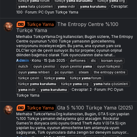
türkçe
yama
forum
türkçe
yama
kurulumu
türkçe
yama
org
Cevaplar:
yama
hata çözümleri
yama
i̇ndir
yama
kurulumu
100
Forum:
PC Oyun Türkçe Yama
The Entropy Centre %100
Türkçe Yama
Türkçe Yama
Merhaba TürkçeYama.Org kullanıcıları; Bugün sizlere, The Entropy
Centre oyununun %100 Türkçe yamasının güncellenmiş
versiyonunu inceleyeceğim. Bu yama, ana oyunun yanı sıra
DLC'ler için de çeviri sunuyor. Bu tür projeler, oyunun orijinal
dilinden bağımsız olarak Türk oyuncularının daha rahat...
Admin
Konu
15 Şub 2025
deftones
dlc
korsan oyun
nutch
oyun çevirisi
oyun çevirisi
yama
oyun türkçesi
oyun
yama
rehberi
pc oyunları
steam
the entropy centre
türkçe çeviri
türkçe
yama
türkçe
yama
forum
türkçe
yama
kurulumu
türkçe
yama
org
yama
hata çözümleri
Cevaplar: 2
Forum:
PC Oyun
yama
i̇ndir
yama
kurulumu
Türkçe Yama
Gta 5 %100 Türkçe Yama (2025)
Türkçe Yama
Merhaba TurkceYama.Org kullanıcıları, Bugün, GTA 5 için yapılan
%100 Türkçe yamanın detaylarına göz atacağım. Rockstar
Games’in dünyaca ünlü oyunu Grand Theft Auto V (GTA 5) için
yapılan bu yama, oyunun atmosferine tam anlamıyla uyum
sağlayarak, Türk oyunculara daha zengin bir deneyim sunuyor...