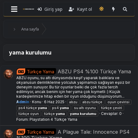
Giriş yap
Kayıt ol
Ana sayfa
yama kurulumu
ABZU PS4 %100 Türkçe Yama
Türkçe Yama
ABZU oyunu, su altı dünyasında keşif yaparak balıklara ve
okyanusun derinliklerine yolculuk yapmamızı sağlayan eşsiz bir
deneyim sunuyor. Bu tür oyunlar belki de çok fazla tercih
edilmiyor, ancak benim için her yama çok kıymetli :) Küçük
kardeşlerimize hitap eden bir oyun olduğunu düşünüyorum...
Admin
Konu
6 Haz 2025
abzu
abzu türkçe
oyun çevirisi
ps4 türkçe
yama
ps4
yama
su altı oyunu
türkçe çeviri
Cevaplar: 0
türkçe oyun
türkçe
yama
yama
kurulumu
Forum:
Playstation 4 Türkçe Yama
A Plague Tale: Innocence PS4
Türkçe Yama
%100 Türkçe Yama