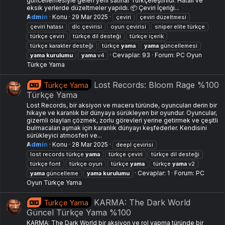
güncellemesiyle gelen yeni satırlar Türkçeleştirildi. Hatalı ve
eksik yerlerde düzeltmeler yapıldı. 📦 Çeviri İçeriği...
Admin
Konu
29 Mar 2025
çeviri
çeviri düzeltmesi
çeviri hatası
dlc çevirisi
oyun çevirisi
sniper elite türkçe
türkçe çeviri
türkçe dil desteği
türkçe içerik
türkçe karakter desteği
türkçe
yama
yama
güncellemesi
Cevaplar: 93
Forum:
PC Oyun
yama
kurulumu
yama
v4
Türkçe Yama
Lost Records: Bloom Rage %100
Türkçe Yama
Türkçe Yama
Lost Records, bir aksiyon ve macera türünde, oyuncuları derin bir
hikaye ve karanlık bir dünyaya sürükleyen bir oyundur. Oyuncular,
gizemli olayları çözmek, zorlu görevleri yerine getirmek ve çeşitli
bulmacaları aşmak için karanlık dünyayı keşfederler. Kendisini
sürükleyici atmosferi ve...
Admin
Konu
28 Mar 2025
deepl çevirisi
lost records türkçe
yama
türkçe çeviri
türkçe dil desteği
türkçe font
türkçe oyun
türkçe
yama
türkçe
yama
v2
Cevaplar: 1
Forum:
PC
yama
güncelleme
yama
kurulumu
Oyun Türkçe Yama
KARMA: The Dark World
Türkçe Yama
Güncel Türkçe Yama %100
KARMA: The Dark World bir aksiyon ve rol yapma türünde bir