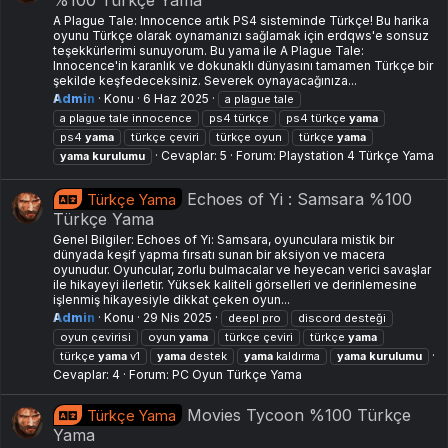
A Plague Tale: Innocence artık PS4 sisteminde Türkçe! Bu harika
oyunu Türkçe olarak oynamanızı sağlamak için erdqws'e sonsuz
teşekkürlerimi sunuyorum. Bu yama ile A Plague Tale:
Innocence'in karanlık ve dokunaklı dünyasını tamamen Türkçe bir
şekilde keşfedeceksiniz. Severek oynayacağınıza...
Admin
Konu
6 Haz 2025
a plague tale
a plague tale innocence
ps4 türkçe
ps4 türkçe
yama
ps4
yama
türkçe çeviri
türkçe oyun
türkçe
yama
Cevaplar: 5
Forum:
Playstation 4 Türkçe Yama
yama
kurulumu
Echoes of Yi : Samsara %100
Türkçe Yama
Türkçe Yama
Genel Bilgiler: Echoes of Yi: Samsara, oyunculara mistik bir
dünyada keşif yapma fırsatı sunan bir aksiyon ve macera
oyunudur. Oyuncular, zorlu bulmacalar ve heyecan verici savaşlar
ile hikayeyi ilerletir. Yüksek kaliteli görselleri ve derinlemesine
işlenmiş hikayesiyle dikkat çeken oyun...
Admin
Konu
29 Nis 2025
deepl pro
discord desteği
oyun çevirisi
oyun
yama
türkçe çeviri
türkçe
yama
türkçe
yama
v1
yama
destek
yama
kaldırma
yama
kurulumu
Cevaplar: 4
Forum:
PC Oyun Türkçe Yama
Movies Tycoon %100 Türkçe
Türkçe Yama
Yama