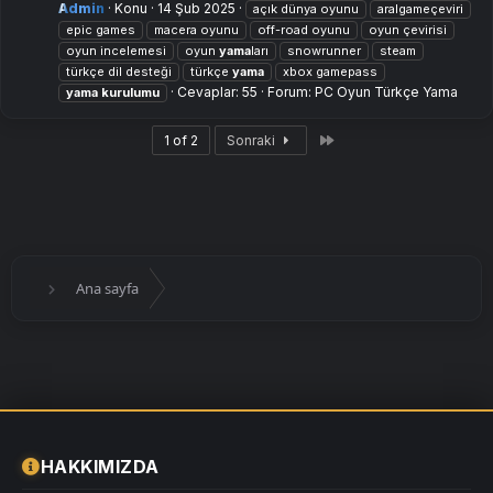
Admin
Konu
14 Şub 2025
açık dünya oyunu
aralgameçeviri
epic games
macera oyunu
off-road oyunu
oyun çevirisi
oyun incelemesi
oyun
yama
ları
snowrunner
steam
türkçe dil desteği
türkçe
yama
xbox gamepass
Cevaplar: 55
Forum:
PC Oyun Türkçe Yama
yama
kurulumu
Son
1 of 2
Sonraki
Ana sayfa
HAKKIMIZDA