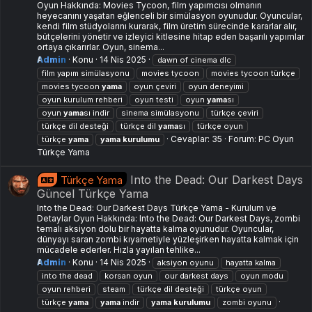
Oyun Hakkında: Movies Tycoon, film yapımcısı olmanın
heyecanını yaşatan eğlenceli bir simülasyon oyunudur. Oyuncular,
kendi film stüdyolarını kurarak, film üretim sürecinde kararlar alır,
bütçelerini yönetir ve izleyici kitlesine hitap eden başarılı yapımlar
ortaya çıkarırlar. Oyun, sinema...
Admin
Konu
14 Nis 2025
dawn of cinema dlc
film yapım simülasyonu
movies tycoon
movies tycoon türkçe
movies tycoon
yama
oyun çeviri
oyun deneyimi
oyun kurulum rehberi
oyun testi
oyun
yama
sı
oyun
yama
sı indir
sinema simülasyonu
türkçe çeviri
türkçe dil desteği
türkçe dil
yama
sı
türkçe oyun
Cevaplar: 35
Forum:
PC Oyun
türkçe
yama
yama
kurulumu
Türkçe Yama
Into the Dead: Our Darkest Days
Türkçe Yama
Güncel Türkçe Yama
Into the Dead: Our Darkest Days Türkçe Yama - Kurulum ve
Detaylar Oyun Hakkında: Into the Dead: Our Darkest Days, zombi
temalı aksiyon dolu bir hayatta kalma oyunudur. Oyuncular,
dünyayı saran zombi kıyametiyle yüzleşirken hayatta kalmak için
mücadele ederler. Hızla yayılan tehlike...
Admin
Konu
14 Nis 2025
aksiyon oyunu
hayatta kalma
into the dead
korsan oyun
our darkest days
oyun modu
oyun rehberi
steam
türkçe dil desteği
türkçe oyun
türkçe
yama
yama
indir
yama
kurulumu
zombi oyunu