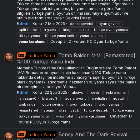
Türkçe Yama hakkında kısa bir inceleme sunacağım. Eğer oyunu
Türkçe oynamak istiyorsanız, bu yama tam size göre. Yama
Bilgileri Türkçe yama, oyunun orijinal sürümüyle uyumludur ve
bütün platformlarda çalışır. Çevirisi DeepL...
Admin
Konu
7 Mar 2025
deepl çevirisi
oyun çevirisi
split fiction
tr
yama
türkçe dil paketi
türkçe oyun
yama
sı
türkçe
yama
türkçe
yama
i̇ndir
yama
kaldırma
Cevaplar: 2
Forum:
PC Oyun Türkçe Yama
yama
kurulumu
Tomb Raider IV-VI [Remastered]
Türkçe Yama
%100 Türkçe Yama İndir
Merhaba TurkceYama.Org kullanıcıları, Bugün sizlere Tomb Raider
IV-VI Remastered oyunları için hazırlanan %100 Türkçe yama
hakkında detaylı bir inceleme sunacağım. Eğer bu oyunları Türkçe
olarak oynamak istiyorsanız, hazırlanan bu yama sayesinde harika
bir deneyim sizi bekliyor. Yama...
Admin
Konu
22 Şub 2025
aksiyon
çeviri
eski oyunlar
janissary0
lara croft
macera oyunu
mediafire
nostalji
omb raider
oyun çevirisi
oyun türkçesi
oyun
yama
sı
remastered
steam
steam deck
türkçe destek
türkçe
yama
Cevaplar: 17
türkçe
yama
forum
virüs total
yama
kurulumu
Forum:
PC Oyun Türkçe Yama
Bendy And The Dark Revival
Türkçe Yama