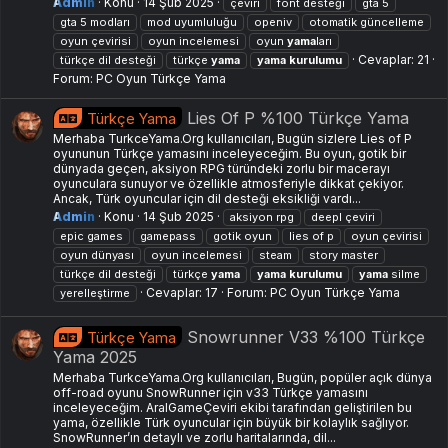
Admin
Konu
14 Şub 2025
çeviri
font desteği
gta 5
gta 5 modları
mod uyumluluğu
openiv
otomatik güncelleme
oyun çevirisi
oyun incelemesi
oyun
yama
ları
Cevaplar: 21
türkçe dil desteği
türkçe
yama
yama
kurulumu
Forum:
PC Oyun Türkçe Yama
Lies Of P %100 Türkçe Yama
Türkçe Yama
Merhaba TurkceYama.Org kullanıcıları, Bugün sizlere Lies of P
oyununun Türkçe yamasını inceleyeceğim. Bu oyun, gotik bir
dünyada geçen, aksiyon RPG türündeki zorlu bir macerayı
oyunculara sunuyor ve özellikle atmosferiyle dikkat çekiyor.
Ancak, Türk oyuncular için dil desteği eksikliği vardı...
Admin
Konu
14 Şub 2025
aksiyon rpg
deepl çeviri
epic games
gamepass
gotik oyun
lies of p
oyun çevirisi
oyun dünyası
oyun incelemesi
steam
story master
türkçe dil desteği
türkçe
yama
yama
kurulumu
yama
silme
Cevaplar: 17
Forum:
PC Oyun Türkçe Yama
yerelleştirme
Snowrunner V33 %100 Türkçe
Türkçe Yama
Yama 2025
Merhaba TurkceYama.Org kullanıcıları, Bugün, popüler açık dünya
off-road oyunu SnowRunner için v33 Türkçe yamasını
inceleyeceğim. AralGameÇeviri ekibi tarafından geliştirilen bu
yama, özellikle Türk oyuncular için büyük bir kolaylık sağlıyor.
SnowRunner’ın detaylı ve zorlu haritalarında, dil...