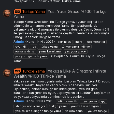
Cevaplar: 302
Forum:
PC Oyun Türkçe Yama
Yes, Your Grace %100 Türkçe
Türkçe Yama
Yama
Türkçe Yama Özellikleri: Bu Türkçe yama, oyunun orijinal son
sürümüyle tamamen uyumludur. Yama, tüm platformlarda
çalışmakta olup, Gamepass ile uyumlu değildir. Çeviri, Gemini 2.5
ile gerçekleştirilmiş olup, üzerine çeşitli düzenlemeler yapılmıştır.
Emeği Geçenler: Calypso Yama...
Admin
Konu
14 Nis 2025
gemini 25
indra
mod yönetici
oyun dili
rpg
türkçe
yama
türkçe
yama
i̇ndirme
yama
kaldırma
yama
kurulumu
yes your grace
Cevaplar: 5
Forum:
PC Oyun Türkçe
yes your grace tr
yama
Yama
Yakuza Like A Dragon: Infinite
Türkçe Yama
Wealth %100 Türkçe Yama
Yakuza serisinin son oyunlarından biri olan Yakuza Like A Dragon:
Infinite Wealth, heyecan verici bir RPG deneyimi sunuyor.
Oyuncuları, Ichiban Kasuga'nın liderliğindeki yeni bir grup
karakterle tanıştıran bu oyun, Japonya'nın alt kültürünü keşfetmek
ve yakuza dünyasında derinleşmek isteyenler...
Admin
Konu
13 Nis 2025
infinite wealth
oyun
yama
rpg
shinryu mod manager
türkçe
yama
yakuza like a dragon
yakuza like a dragon türkçe
yama
yakuza serisi
yakuza türkçe