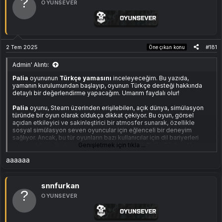
OYUNSEVER
2 Tem 2025
#181
Öne çıkan konu
Admin' Alıntı:
Palia
oyununun
Türkçe yamasını
inceleyeceğim. Bu yazıda,
yamanın kurulumundan başlayıp, oyunun Türkçe desteği hakkında
detaylı bir değerlendirme yapacağım. Umarım faydalı olur!
Palia
oyunu, Steam üzerinden erişilebilen, açık dünya, simülasyon
türünde bir oyun olarak oldukça dikkat çekiyor. Bu oyun, görsel
açıdan etkileyici ve sakinleştirici bir atmosfer sunarak, özellikle
sosyal simülasyon seven oyuncular için eğlenceli bir deneyim
sağlıyor. Ancak, bu tür oyunların bazı kullanıcılar için dil bariyerleri
oluşturabileceğini hepimiz biliyoruz. Neyse ki,
Genişletmek için tıkla ...
Palia
Türkçe Yama
sayesinde, bu sorun ortadan kaldırılmış oldu.
aaaaaa
Uyumlu Sürüm:
snnfurkan
Steam Orijinal
OYUNSEVER
v0.178.0
Ekli dosyayı görüntüle 135