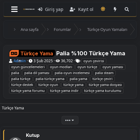
Giriş yap
Kayıt ol
Ana sayfa
Forumlar
Türkçe Oyun Yamaları
Palia %100 Türkçe Yama
Türkçe Yama
K
B
E
Admin
3 Şub 2025
36,702
oyun çevirisi
o
a
t
oyun güncellemeleri
oyun modları
oyun türkçe
oyun yaması
n
ş
i
palia
palia dil yaması
palia oyun incelemesi
palia steam
u
l
k
palia türkçe
palia türkçe yama
palia yama
türkçe çeviri
y
a
e
u
n
t
türkçe destek
türkçe oyun
türkçe yama
türkçe yama dosyası
B
g
l
türkçe yama forumu
türkçe yama indir
türkçe yama kurulumu
a
ı
e
ş
ç
r
l
t
a
a
Türkçe Yama
t
r
a
i
•••
n
h
i
Kutup