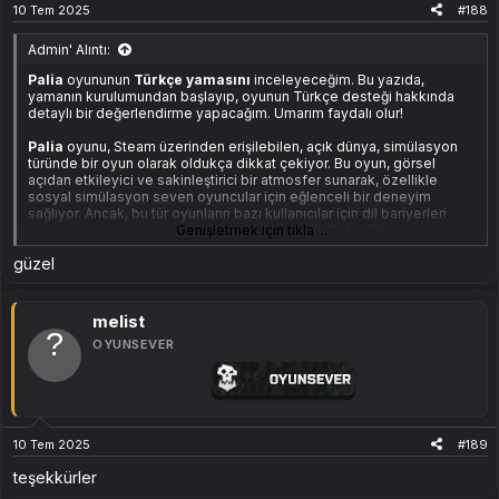
10 Tem 2025
#188
Admin' Alıntı:
Palia
oyununun
Türkçe yamasını
inceleyeceğim. Bu yazıda,
yamanın kurulumundan başlayıp, oyunun Türkçe desteği hakkında
detaylı bir değerlendirme yapacağım. Umarım faydalı olur!
Palia
oyunu, Steam üzerinden erişilebilen, açık dünya, simülasyon
türünde bir oyun olarak oldukça dikkat çekiyor. Bu oyun, görsel
açıdan etkileyici ve sakinleştirici bir atmosfer sunarak, özellikle
sosyal simülasyon seven oyuncular için eğlenceli bir deneyim
sağlıyor. Ancak, bu tür oyunların bazı kullanıcılar için dil bariyerleri
oluşturabileceğini hepimiz biliyoruz. Neyse ki,
Genişletmek için tıkla ...
Palia
Türkçe Yama
sayesinde, bu sorun ortadan kaldırılmış oldu.
güzel
Uyumlu Sürüm:
melist
Steam Orijinal
OYUNSEVER
v0.178.0
Ekli dosyayı görüntüle 135
Bu yamanın,
Steam
üzerinden orijinal sürümde uyumlu şekilde
çalıştığını belirtmek önemli. Eğer oyunu başka bir platformdan
alırsanız veya farklı bir sürüm kullanıyorsanız, bu yama düzgün
10 Tem 2025
#189
çalışmayabilir.
teşekkürler