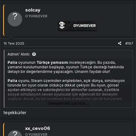
solcay
OYUNSEVER
15 Tem 2025
#197
Admin' Alıntı:
Palia
oyununun
Türkçe yamasını
inceleyeceğim. Bu yazıda,
yamanın kurulumundan başlayıp, oyunun Türkçe desteği hakkında
detaylı bir değerlendirme yapacağım. Umarım faydalı olur!
Palia
oyunu, Steam üzerinden erişilebilen, açık dünya, simülasyon
türünde bir oyun olarak oldukça dikkat çekiyor. Bu oyun, görsel
açıdan etkileyici ve sakinleştirici bir atmosfer sunarak, özellikle
sosyal simülasyon seven oyuncular için eğlenceli bir deneyim
sağlıyor. Ancak, bu tür oyunların bazı kullanıcılar için dil bariyerleri
oluşturabileceğini hepimiz biliyoruz. Neyse ki,
Genişletmek için tıkla ...
Palia
Türkçe Yama
sayesinde, bu sorun ortadan kaldırılmış oldu.
teşekkürler
Uyumlu Sürüm:
xx_cevo06
Steam Orijinal
OYUNSEVER
v0.178.0