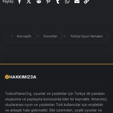
Facebook
X (Twitter)
Reddit
Pinterest
Tumblr
WhatsApp
E-posta
Link
Paylaş:
indirin ve ardından şu adımları takip edin:
Palia
Türkçe Yama
dosyasını indirdikten sonra, dosyayı açın.
*
\SteamLibrary\steamapps\common\Palia\Palia\Content\Paks*
dizinine yama dosyasını yerleştirin.
Bu dizine dosyayı doğru bir şekilde yerleştirmeniz oldukça
önemli, çünkü yanlış bir dizine yükleme yapmanız durumunda
oyun Türkçe olmayacaktır.
Ana sayfa
Forumlar
Türkçe Oyun Yamaları
Kurulumdan sonra, oyunu başlattığınızda, metinlerin ve diyalogların
Türkçe olduğunu göreceksiniz. Bu da oyun deneyiminizi çok daha
anlaşılır ve keyifli hale getiriyor. Ancak, bazı özel karakterler veya
belirli metinlerde ufak tefek çeviri hataları olabilir, fakat genel
anlamda yama, çok başarılı bir şekilde oyunun tamamını
Türkçeleştiriyor.
İndir
[Gizli içerik]
HAKKIMIZDA
TurkceYama.Org, oyunlar ve yazılımlar için Türkçe dil yamaları
oluşturma ve paylaşma konusunda lider bir kaynaktır. Amacımız,
uluslararası oyun ve yazılımları Türk kullanıcılar için erişilebilir
ve anlaşılır hale getirmektir. Site üzerinden, çeşitli oyunlar ve