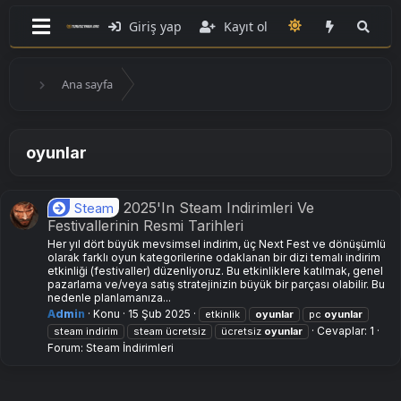
Giriş yap
Kayıt ol
Ana sayfa
oyunlar
2025'In Steam Indirimleri Ve
Steam
Festivallerinin Resmi Tarihleri
Her yıl dört büyük mevsimsel indirim, üç Next Fest ve dönüşümlü
olarak farklı oyun kategorilerine odaklanan bir dizi temalı indirim
etkinliği (festivaller) düzenliyoruz. Bu etkinliklere katılmak, genel
pazarlama ve/veya satış stratejinizin büyük bir parçası olabilir. Bu
nedenle planlamanıza...
Admin
Konu
15 Şub 2025
etkinlik
oyunlar
pc
oyunlar
Cevaplar: 1
steam indirim
steam ücretsiz
ücretsiz
oyunlar
Forum:
Steam İndirimleri