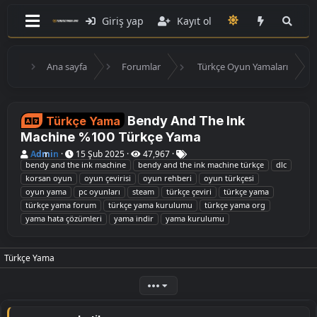
Giriş yap
Kayıt ol
Ana sayfa
Forumlar
Türkçe Oyun Yamaları
Bendy And The Ink
Türkçe Yama
Machine %100 Türkçe Yama
K
B
E
Admin
15 Şub 2025
47,967
o
a
t
bendy and the ink machine
bendy and the ink machine türkçe
dlc
n
ş
i
korsan oyun
oyun çevirisi
oyun rehberi
oyun türkçesi
u
l
k
oyun yama
pc oyunları
steam
türkçe çeviri
türkçe yama
y
a
e
türkçe yama forum
türkçe yama kurulumu
türkçe yama org
u
n
t
B
g
l
yama hata çözümleri
yama i̇ndir
yama kurulumu
a
ı
e
ş
ç
r
l
t
Türkçe Yama
a
a
t
r
a
i
•••
n
h
i